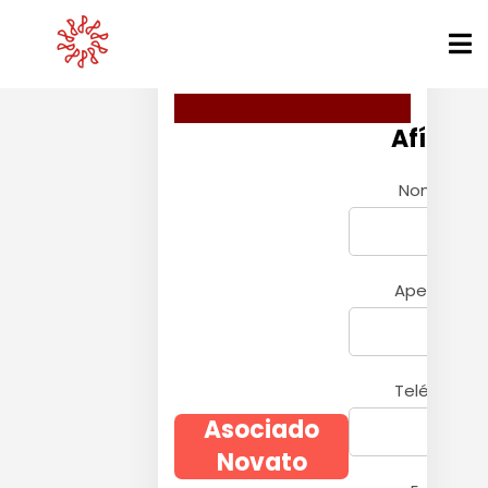
Afíliate
*
Nombre
*
Apellidos
*
Teléfono
Asociado
Novato
*