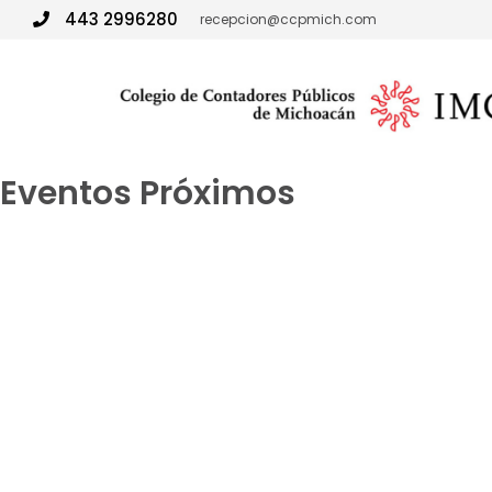
443 2996280
recepcion@ccpmich.com
Eventos Próximos